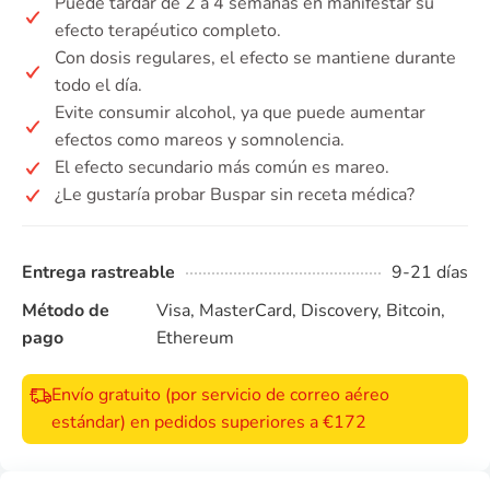
Puede tardar de 2 a 4 semanas en manifestar su
efecto terapéutico completo.
Con dosis regulares, el efecto se mantiene durante
todo el día.
Evite consumir alcohol, ya que puede aumentar
efectos como mareos y somnolencia.
El efecto secundario más común es mareo.
¿Le gustaría probar Buspar sin receta médica?
Entrega rastreable
9-21 días
Método de
Visa, MasterCard, Discovery, Bitcoin,
pago
Ethereum
Envío gratuito (por servicio de correo aéreo
estándar) en pedidos superiores a €172