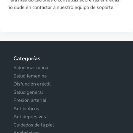
Para más ubicaciones o consultas sobre las entregas,
no dude en contactar a nuestro equipo de soporte.
Categorías
Salud masculina
Salud femenina
Disfunción eréctil
Salud general
Presión arterial
Antibióticos
Antidepresivos
Cuidados de la piel