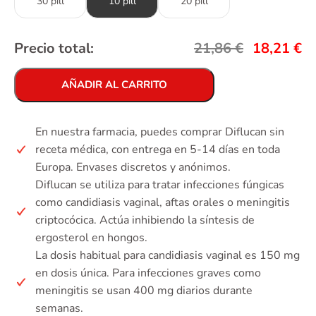
30 pill
10 pill
20 pill
Precio total:
21,86
€
18,21
€
AÑADIR AL CARRITO
En nuestra farmacia, puedes comprar Diflucan sin
receta médica, con entrega en 5-14 días en toda
Europa. Envases discretos y anónimos.
Diflucan se utiliza para tratar infecciones fúngicas
como candidiasis vaginal, aftas orales o meningitis
criptocócica. Actúa inhibiendo la síntesis de
ergosterol en hongos.
La dosis habitual para candidiasis vaginal es 150 mg
en dosis única. Para infecciones graves como
meningitis se usan 400 mg diarios durante
semanas.