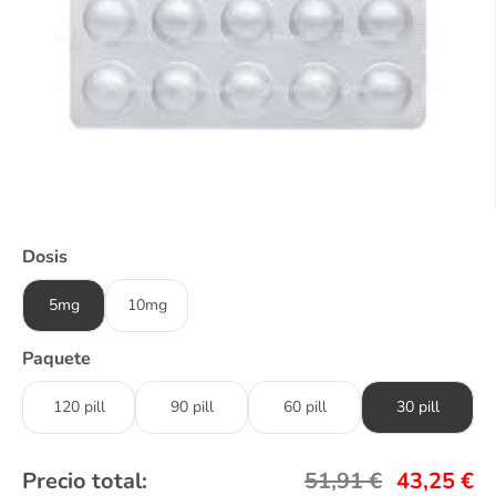
Dosis
5mg
10mg
Paquete
120 pill
90 pill
60 pill
30 pill
Precio total:
51,91
€
43,25
€