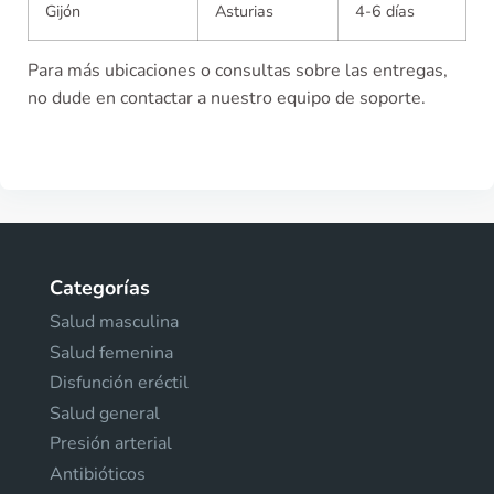
Gijón
Asturias
4-6 días
Para más ubicaciones o consultas sobre las entregas,
no dude en contactar a nuestro equipo de soporte.
Categorías
Salud masculina
Salud femenina
Disfunción eréctil
Salud general
Presión arterial
Antibióticos