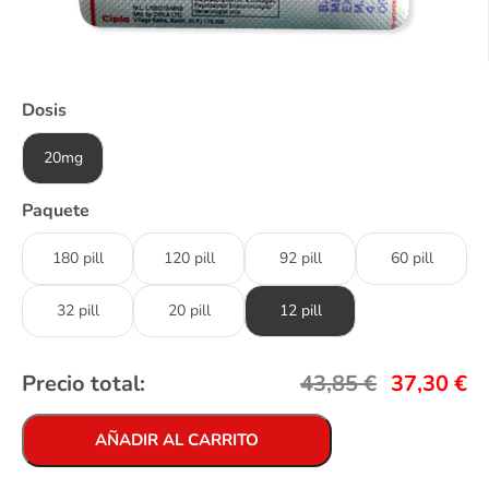
Dosis
20mg
Paquete
180 pill
120 pill
92 pill
60 pill
32 pill
20 pill
12 pill
Precio total:
43,85
€
37,30
€
AÑADIR AL CARRITO