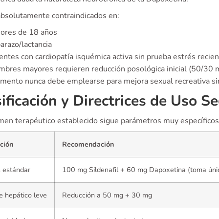
absolutamente contraindicados en:
ores de 18 años
razo/lactancia
entes con cardiopatía isquémica activa sin prueba estrés recie
mbres mayores requieren reducción posológica inicial (50/30 m
mento nunca debe emplearse para mejora sexual recreativa sin
ificación y Directrices de Uso S
imen terapéutico establecido sigue parámetros muy específicos
ción
Recomendación
 estándar
100 mg Sildenafil + 60 mg Dapoxetina (toma únic
e hepático leve
Reducción a 50 mg + 30 mg