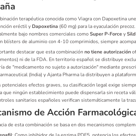
aña
binación terapéutica conocida como Viagra con Dapoxetina une 
unción eréctil y
Dapoxetina
(60 mg) para la eyaculación precoz.
palmente bajo nombres comerciales como
Super P-Force
y
Sil
en blísters de aluminio con 4-10 comprimidos, siempre acomp
ortante destacar que esta combinación
no tiene autorización
of
entos) ni de la FDA. En territorio español se distribuye excl
ría de "medicamento no sujeto a autorización" mediante prescri
armaceutical (India) y Ajanta Pharma la distribuyen a platafo
 potenciales efectos graves, su clasificación legal exige siem
ca que ningún establecimiento puede dispensarla sin receta vál
troles sanitarios españoles verifican sistemáticamente la traza
anismo de Acción Farmacológic
cacia de esta combinación se basa en dos mecanismos compleme
enafil
: Como inhibidor de la enzima PDE5, potencia los efectos 