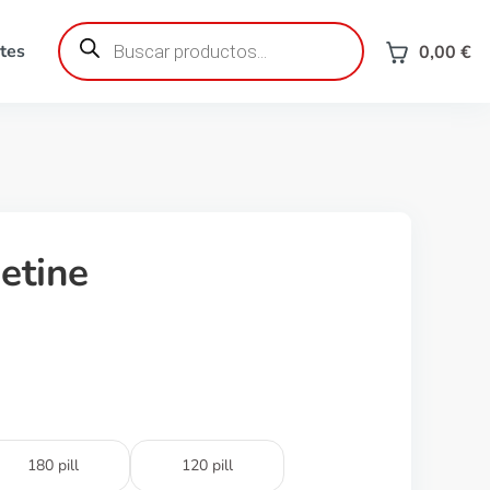
Búsqueda
de
tes
0,00
€
productos
etine
180 pill
120 pill