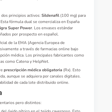
dos principios activos:
Sildenafil
(100 mg) para
 Esta fórmula dual se comercializa en España
digra Super Power
. Los envases estándar
añados por prospecto en español.
icial de la EMA (Agencia Europea de
usivamente a través de farmacias online bajo
pción médica. Los principales fabricantes como
rmas como Catena y HelpNet.
pre
prescripción médica obligatoria
(Rx). Esto
ida, aunque se adquiera por canales digitales.
bilidad de cada lote distribuido online.
a
ntarios pero distintos:
del óxido nítrico en el tejido cavernoso. Esto