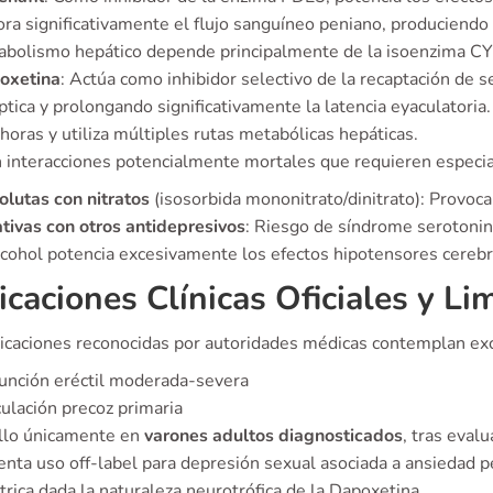
ra significativamente el flujo sanguíneo peniano, produciendo
abolismo hepático depende principalmente de la isoenzima C
oxetina
: Actúa como inhibidor selectivo de la recaptación de
ptica y prolongando significativamente la latencia eyaculatori
horas y utiliza múltiples rutas metabólicas hepáticas.
n interacciones potencialmente mortales que requieren especia
lutas con nitratos
(isosorbida mononitrato/dinitrato): Provoca
tivas con otros antidepresivos
: Riesgo de síndrome serotonin
lcohol potencia excesivamente los efectos hipotensores cereb
icaciones Clínicas Oficiales y Li
dicaciones reconocidas por autoridades médicas contemplan ex
unción eréctil moderada-severa
ulación precoz primaria
llo únicamente en
varones adultos diagnosticados
, tras eval
nta uso off-label para depresión sexual asociada a ansiedad pe
trica dada la naturaleza neurotrófica de la Dapoxetina.