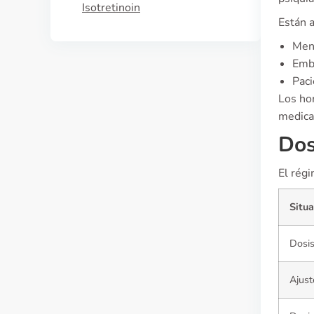
Isotretinoin
Están 
Men
Emba
Paci
Los ho
medica
Dos
El rég
Situa
Dosis
Ajust