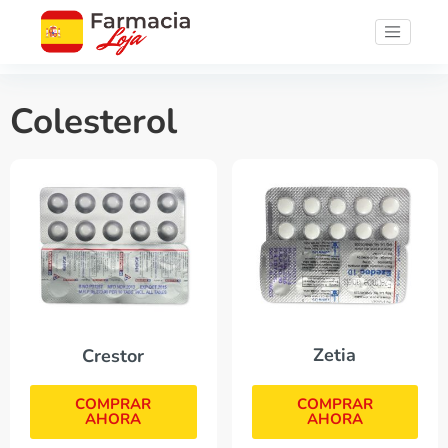
Colesterol
Zetia
Crestor
COMPRAR
COMPRAR
AHORA
AHORA