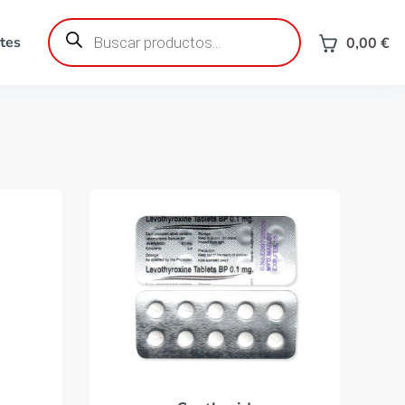
Búsqueda
de
tes
0,00
€
productos