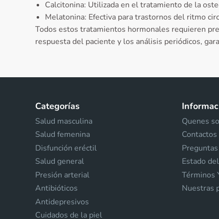
Calcitonina: Utilizada en el tratamiento de la ost
Melatonina: Efectiva para trastornos del ritmo cir
Todos estos tratamientos hormonales requieren presc
respuesta del paciente y los análisis periódicos, gar
Categorías
Informaci
Salud masculina
Quenes s
Salud femenina
Contactos
Disfunción eréctil
Preguntas
Salud general
Estado del
Presión arterial
Términos 
Antibióticos
Nuestras p
Antidepresivos
Cuidados de la piel