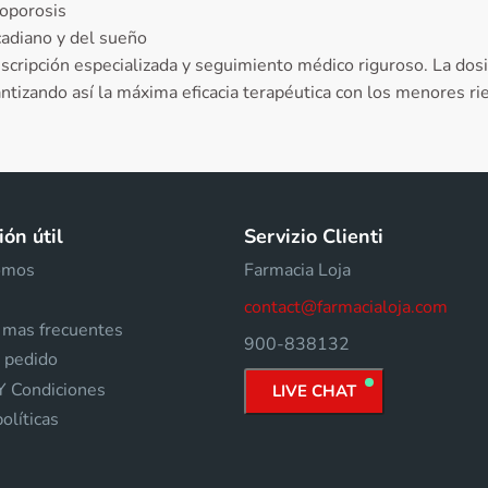
eoporosis
cadiano y del sueño
ripción especializada y seguimiento médico riguroso. La dosi
antizando así la máxima eficacia terapéutica con los menores ri
ón útil
Servizio Clienti
omos
Farmacia Loja
contact@farmacialoja.com
 mas frecuentes
900-838132
 pedido
Y Condiciones
LIVE CHAT
olíticas