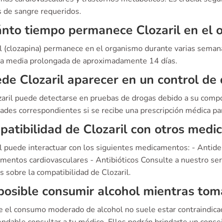
s de sangre requeridos.
nto tiempo permanece Clozaril en el 
il (clozapina) permanece en el organismo durante varias sema
da media prolongada de aproximadamente 14 días.
de Clozaril aparecer en un control de
zaril puede detectarse en pruebas de drogas debido a su compo
dades correspondientes si se recibe una prescripción médica p
atibilidad de Clozaril con otros med
l puede interactuar con los siguientes medicamentos: - Antidep
mentos cardiovasculares - Antibióticos Consulte a nuestro serv
s sobre la compatibilidad de Clozaril.
posible consumir alcohol mientras toma
 el consumo moderado de alcohol no suele estar contraindicad