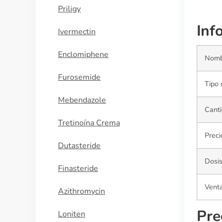
Priligy
Inf
Ivermectin
Enclomiphene
Nomb
Furosemide
Tipo 
Mebendazole
Canti
Tretinoína Crema
Preci
Dutasteride
Dosi
Finasteride
Venta
Azithromycin
Pre
Loniten