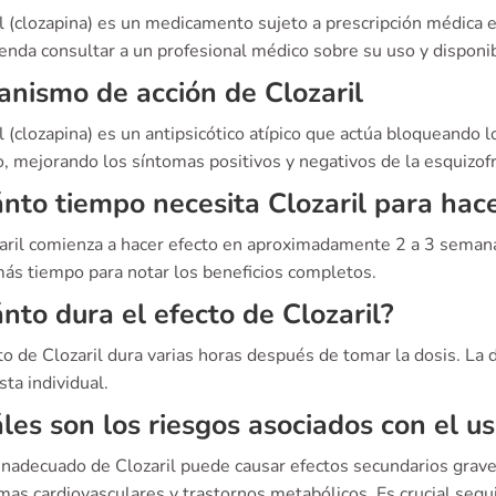
il (clozapina) es un medicamento sujeto a prescripción médica 
nda consultar a un profesional médico sobre su uso y disponib
nismo de acción de Clozaril
l (clozapina) es un antipsicótico atípico que actúa bloqueando
, mejorando los síntomas positivos y negativos de la esquizofr
nto tiempo necesita Clozaril para hace
zaril comienza a hacer efecto en aproximadamente 2 a 3 semana
ás tiempo para notar los beneficios completos.
nto dura el efecto de Clozaril?
to de Clozaril dura varias horas después de tomar la dosis. La 
ta individual.
les son los riesgos asociados con el u
 inadecuado de Clozaril puede causar efectos secundarios grave
as cardiovasculares y trastornos metabólicos. Es crucial seguir