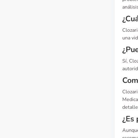
análisi
¿Cuá
Clozar
una vi
¿Pue
Sí, Clo
autori
Comp
Clozari
Medica
detalle
¿Es 
Aunque