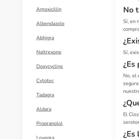
No t
Amoxicillin
Sí, en
Albendazole
compra 
Abhigra
¿Exi
Naltrexone
Sí, exi
¿Es 
Doxycycline
No, el
Cytotec
segura 
nuestro
Tadagra
¿Qué
Aldara
El Cloz
seroton
Propranolol
¿Es 
Lovegra