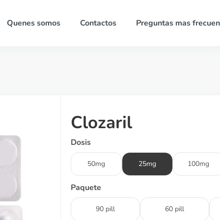
Quenes somos
Contactos
Preguntas mas frecuen
Clozaril
Dosis
50mg
25mg
100mg
Paquete
90 pill
60 pill