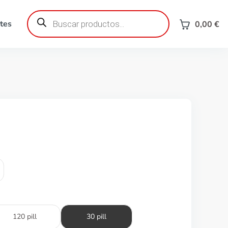
Búsqueda
de
tes
0,00
€
productos
120 pill
30 pill