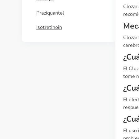
Clozar
Praziquantel
recomie
Meca
Isotretinoin
Clozari
cerebro
¿Cuá
El Clo
tome m
¿Cuá
El efec
respues
¿Cuá
El uso
problem