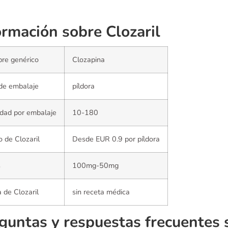
ormación sobre Clozaril
re genérico
Clozapina
de embalaje
píldora
dad por embalaje
10-180
o de Clozaril
Desde EUR 0.9 por píldora
s
100mg-50mg
 de Clozaril
sin receta médica
guntas y respuestas frecuentes s