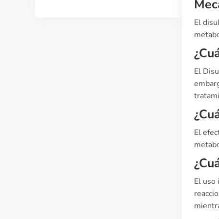
Meca
El disu
metabol
¿Cuá
El Disu
embarg
tratam
¿Cuá
El efec
metabo
¿Cuá
El uso
reaccio
mientr