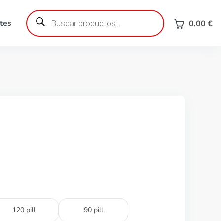
Búsqueda
de
tes
0,00
€
productos
120 pill
90 pill