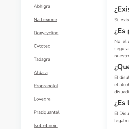
Abhigra
¿Exi
Naltrexone
Sí, exi
¿Es 
Doxycycline
No, el
Cytotec
segura 
nuestro
Tadagra
¿Qué
Aldara
El dis
el alc
Propranolol
disuad
Lovegra
¿Es 
Praziquantel
El Dis
legalm
Isotretinoin