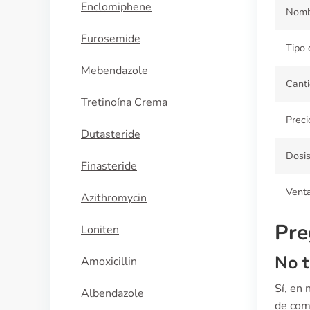
Enclomiphene
Nomb
Furosemide
Tipo 
Mebendazole
Canti
Tretinoína Crema
Preci
Dutasteride
Dosi
Finasteride
Venta
Azithromycin
Pre
Loniten
No t
Amoxicillin
Sí, en
Albendazole
de comp