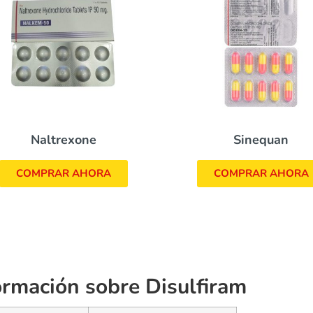
Naltrexone
Sinequan
COMPRAR AHORA
COMPRAR AHORA
ormación sobre Disulfiram