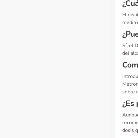
¿Cuá
El dis
media 
¿Pue
Sí, el 
del al
Comp
Introdu
Metroni
sobre 
¿Es 
Aunque
recome
dosis q