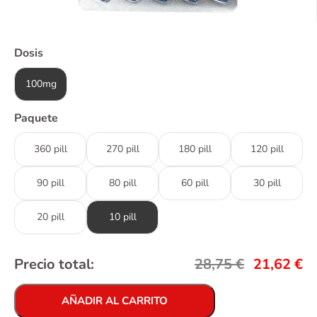
Dosis
100mg
Paquete
360 pill
270 pill
180 pill
120 pill
90 pill
80 pill
60 pill
30 pill
20 pill
10 pill
Precio total:
28,75
€
21,62
€
AÑADIR AL CARRITO