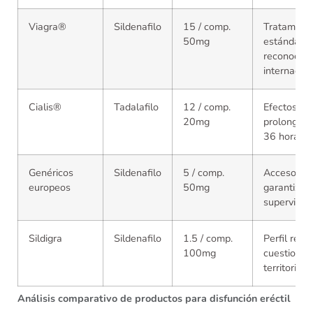
Viagra®
Sildenafilo
15 / comp.
Tratamient
50mg
estándar
reconocido
internacio
Cialis®
Tadalafilo
12 / comp.
Efectos
20mg
prolongado
36 horas
Genéricos
Sildenafilo
5 / comp.
Acceso
europeos
50mg
garantizad
supervisi
Sildigra
Sildenafilo
1.5 / comp.
Perfil regu
100mg
cuestionad
territorio 
Análisis comparativo de productos para disfunción eréctil