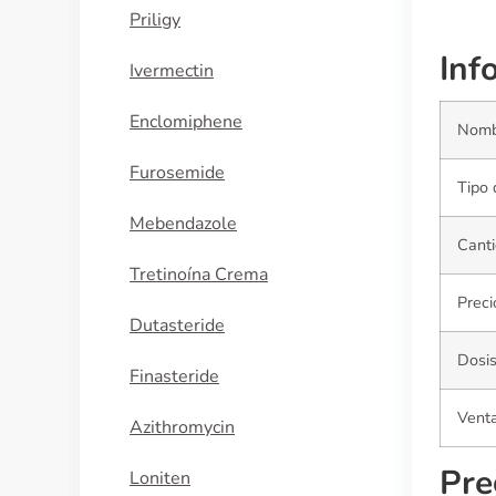
Priligy
Inf
Ivermectin
Enclomiphene
Nomb
Furosemide
Tipo 
Mebendazole
Canti
Tretinoína Crema
Prec
Dutasteride
Dosi
Finasteride
Vent
Azithromycin
Pre
Loniten