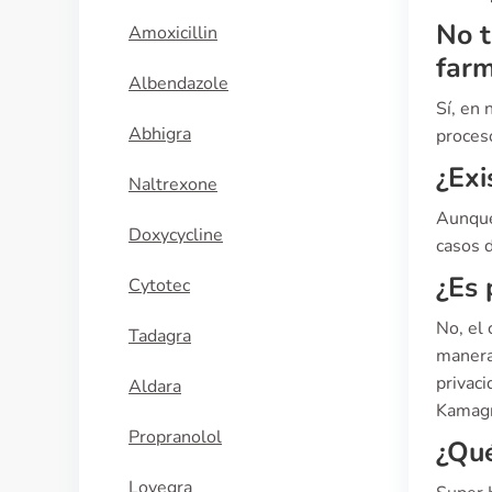
No t
Amoxicillin
farm
Albendazole
Sí, en
Abhigra
proceso
¿Exi
Naltrexone
Aunque
Doxycycline
casos d
¿Es 
Cytotec
No, el
Tadagra
manera
privaci
Aldara
Kamagr
Propranolol
¿Qué
Lovegra