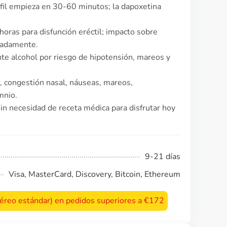
nafil empieza en 30-60 minutos; la dapoxetina
horas para disfunción eréctil; impacto sobre
madamente.
te alcohol por riesgo de hipotensión, mareos y
, congestión nasal, náuseas, mareos,
mnio.
n necesidad de receta médica para disfrutar hoy
9-21 días
Visa, MasterCard, Discovery, Bitcoin, Ethereum
 aéreo estándar) en pedidos superiores a €172