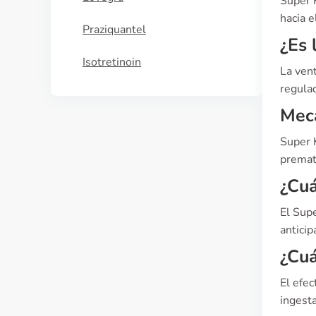
Super 
hacia e
Praziquantel
¿Es 
Isotretinoin
La ven
regulad
Mec
Super K
premat
¿Cuá
El Sup
anticip
¿Cuá
El efe
ingesta