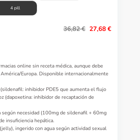
4 pill
36,82
€
27,68
€
macias online sin receta médica, aunque debe
e América/Europa. Disponible internacionalmente
l (sildenafil: inhibidor PDE5 que aumenta el flujo
z (dapoxetina: inhibidor de recaptación de
ía según necesidad (100mg de sildenafil + 60mg
e insuficiencia hepática.
(jelly), ingerido con agua según actividad sexual