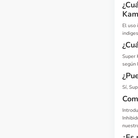
¿Cuá
Kam
El uso
indiges
¿Cu
Super 
según l
¿Pue
Sí, Su
Com
Introd
Inhibid
nuestro
¿Es 