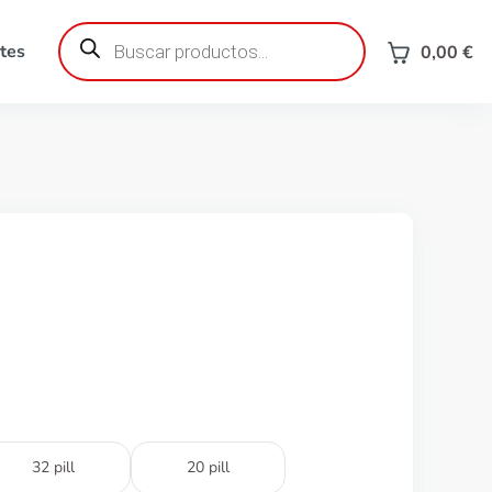
Búsqueda
de
tes
0,00
€
productos
32 pill
20 pill