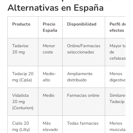
Alternativas en España
Producto
Precio
Disponibilidad
Perfil de
España
efectos
Tadarise
Menor
Online/Farmacias
Mayor tasa
20 mg
coste
seleccionadas
de
cefaleas
Tadacip 20
Medio-
Ampliamente
Menos
mg (Cipla)
alto
distribuido
digestivos
Vidalista
Medio
Farmacias online
Similares a
20 mg
Tadacip
(Centurion)
Cialis 20
Más
Todas farmacias
Menos
mg (Lilly)
elevado
musculares