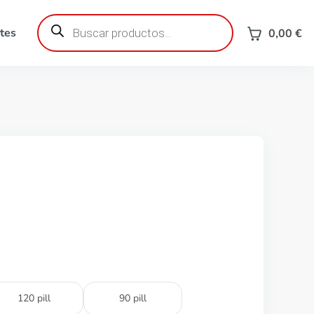
Búsqueda
de
tes
0,00
€
productos
120 pill
90 pill