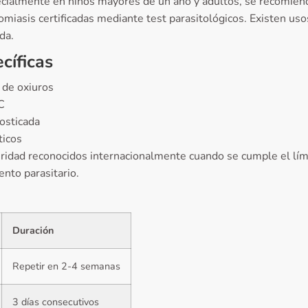
specialmente en niños mayores de un año y adultos, se recomie
omiasis certificadas mediante test parasitológicos. Existen usos
da.
cíficas
 de oxiuros
C
nosticada
ticos
uridad reconocidos internacionalmente cuando se cumple el lím
ento parasitario.
Duración
Repetir en 2-4 semanas
3 días consecutivos