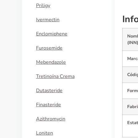
Priligy
Inf
Ivermectin
Enclomiphene
Nomb
(INN
Furosemide
Marc
Mebendazole
Códi
Tretinoína Crema
Dutasteride
Form
Finasteride
Fabr
Azithromycin
Estat
Loniten