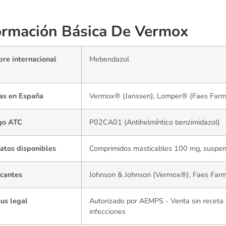
ormación Básica De Vermox
re internacional
Mebendazol
)
as en España
Vermox® (Janssen), Lomper® (Faes Farm
go ATC
P02CA01 (Antihelmíntico benzimidazol)
atos disponibles
Comprimidos masticables 100 mg, suspen
icantes
Johnson & Johnson (Vermox®), Faes Far
us legal
Autorizado por AEMPS - Venta sin receta 
infecciones