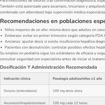
Para infecciones de oxiuros tras confirmación diagnóstica, e
También está autorizado para ascariasis, tricuriasis y anquilost
combinado con albendazol bajo supervisión médica especializa
Recomendaciones en poblaciones espe
Niños mayores de un año: misma dosis que adultos en caso
Embarazo: evitar en primer trimestre según categoría FDA 
Ancianos: ajustar dosis si existe insuficiencia hepática diag
Pacientes con desnutrición: controlar posibles efectos hepá
Su empleo en pediatría sigue los estándares de eficacia y seg
consultar seguridad con especialista antes de iniciar el tratami
Dosificación Y Administración Recomendada
Indicación clínica
Posología adultos/niños ≥1 año
Oxiuros (enterobiasis)
100 mg dosis única
Ascariasis/Anquilostomiasis
100 mg cada 12 horas