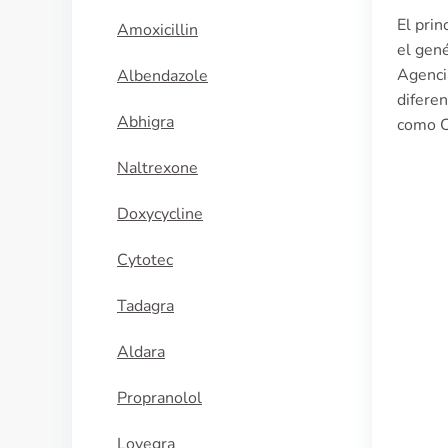
El pri
Amoxicillin
el gené
Agenci
Albendazole
diferen
Abhigra
como C
Naltrexone
Doxycycline
Cytotec
Tadagra
Aldara
Propranolol
Lovegra