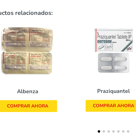
ctos relacionados:
Praziquantel
Albendazole
COMPRAR AHORA
COMPRAR AHOR