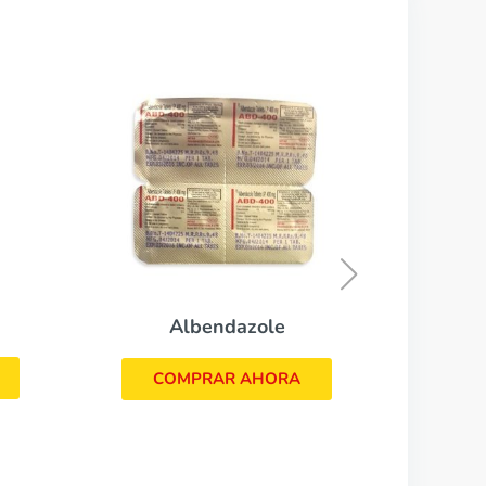
Mebendazole
COMPRAR AHORA
A