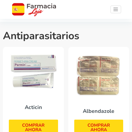
Antiparasitarios
Acticin
Albendazole
COMPRAR
COMPRAR
AHORA
AHORA