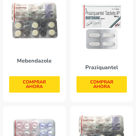
Mebendazole
Praziquantel
COMPRAR
COMPRAR
AHORA
AHORA