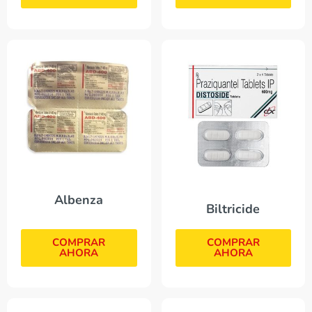
Albenza
Biltricide
COMPRAR
COMPRAR
AHORA
AHORA