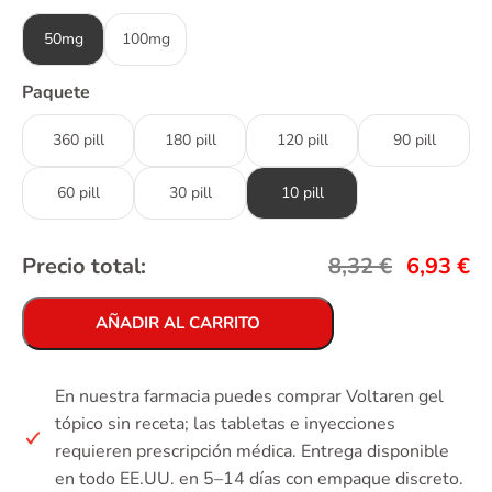
50mg
100mg
Paquete
360 pill
180 pill
120 pill
90 pill
60 pill
30 pill
10 pill
Precio total:
8,32
€
6,93
€
AÑADIR AL CARRITO
En nuestra farmacia puedes comprar Voltaren gel
tópico sin receta; las tabletas e inyecciones
requieren prescripción médica. Entrega disponible
en todo EE.UU. en 5–14 días con empaque discreto.