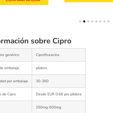
COMPRAR AHORA
ormación sobre Cipro
re genérico
Ciprofloxacina
de embalaje
píldora
dad por embalaje
30-360
o de Cipro
Desde EUR 0.68 por píldora
s
250mg-500mg