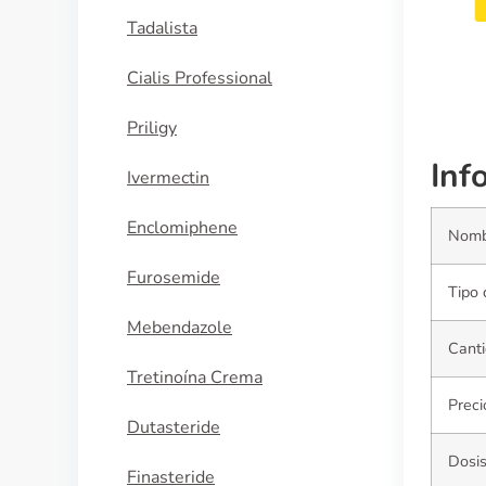
COMPRAR AHORA
Tadalista
Cialis Professional
Priligy
Inf
Ivermectin
Enclomiphene
Nomb
Furosemide
Tipo 
Mebendazole
Canti
Tretinoína Crema
Preci
Dutasteride
Dosi
Finasteride