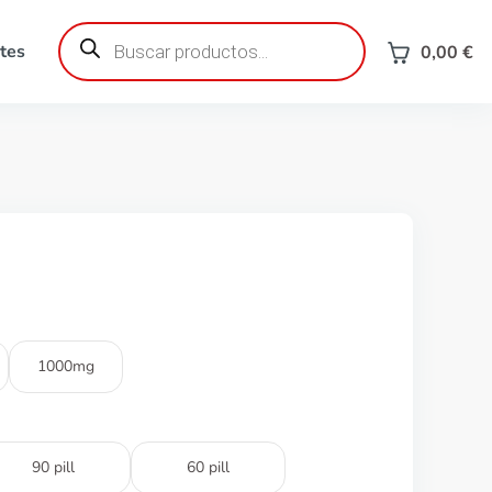
Búsqueda
de
tes
0,00
€
productos
1000mg
90 pill
60 pill