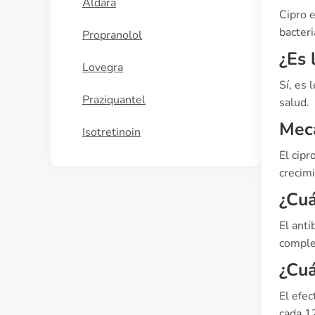
Aldara
Cipro e
bacteri
Propranolol
¿Es 
Lovegra
Sí, es 
Praziquantel
salud.
Meca
Isotretinoin
El cipr
crecim
¿Cuá
El anti
comple
¿Cuá
El efec
cada 12