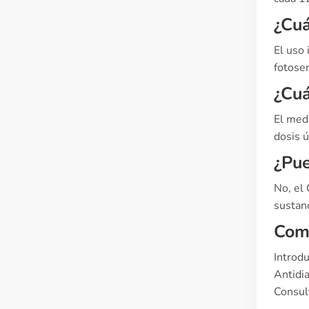
¿Cuá
El uso
fotosen
¿Cuá
El med
dosis 
¿Pue
No, el 
sustanc
Comp
Introd
Antidi
Consult