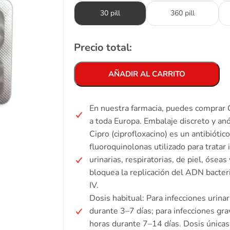
30 pill
360 pill
Precio total:
AÑADIR AL CARRITO
En nuestra farmacia, puedes comprar 
a toda Europa. Embalaje discreto y an
Cipro (ciprofloxacino) es un antibiótic
fluoroquinolonas utilizado para tratar
urinarias, respiratorias, de piel, óse
bloquea la replicación del ADN bacteri
IV.
Dosis habitual: Para infecciones urin
durante 3–7 días; para infecciones g
horas durante 7–14 días. Dosis única