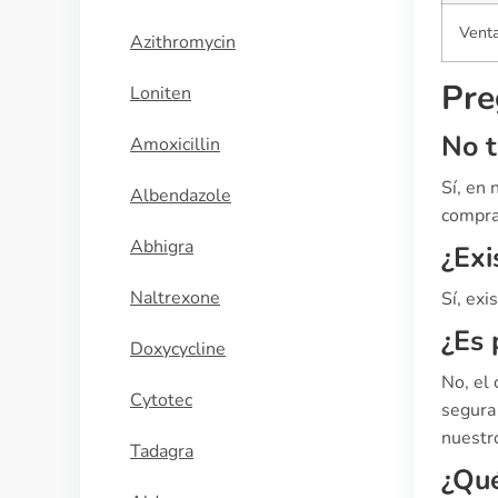
Venta
Azithromycin
Pre
Loniten
No t
Amoxicillin
Sí, en
Albendazole
compra 
Abhigra
¿Exi
Naltrexone
Sí, exi
¿Es 
Doxycycline
No, el
Cytotec
segura 
nuestro
Tadagra
¿Qué