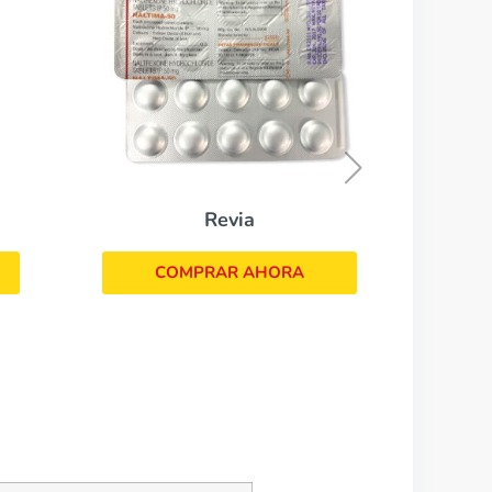
Eldepryl
COMPRAR AHORA
RA