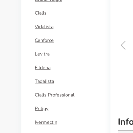
Cialis
Vidalista
Cenforce
Levitra
Isordil
Fildena
COMPRAR AHORA
Tadalista
Cialis Professional
Priligy
Inf
Ivermectin