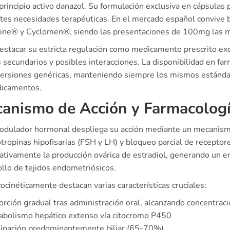
principio activo danazol. Su formulación exclusiva en cápsulas 
ntes necesidades terapéuticas. En el mercado español convive
ine® y Cyclomen®, siendo las presentaciones de 100mg las 
estacar su estricta regulación como medicamento prescrito excl
 secundarios y posibles interacciones. La disponibilidad en fa
ersiones genéricas, manteniendo siempre los mismos estándar
icamentos.
anismo de Acción y Farmacolog
odulador hormonal despliega su acción mediante un mecanismo d
tropinas hipofisarias (FSH y LH) y bloqueo parcial de recepto
cativamente la producción ovárica de estradiol, generando un 
ollo de tejidos endometriósicos.
cinéticamente destacan varias características cruciales:
rción gradual tras administración oral, alcanzando concentra
abolismo hepático extenso vía citocromo P450
minación predominantemente biliar (65-70%)