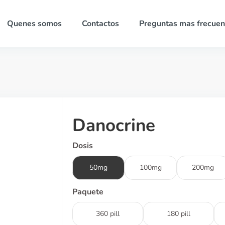
Quenes somos
Contactos
Preguntas mas frecuen
Danocrine
Dosis
50mg
100mg
200mg
Paquete
360 pill
180 pill