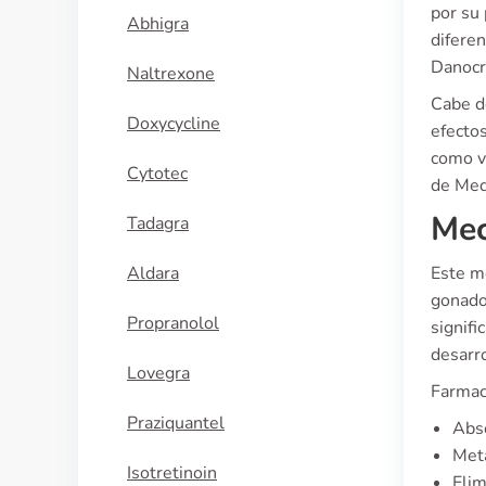
por su 
Abhigra
difere
Danocr
Naltrexone
Cabe d
Doxycycline
efectos
como v
Cytotec
de Med
Mec
Tadagra
Aldara
Este m
gonado
Propranolol
signifi
desarr
Lovegra
Farmaco
Praziquantel
Abso
Met
Isotretinoin
Eli