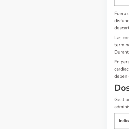
Fuera 
disfunc
descar
Las co
termin
Durant
En pers
cardía
deben 
Dos
Gestio
admini
Indic