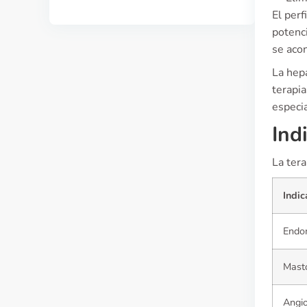
El perf
potenc
se acon
La hepa
terapia
especi
Ind
La tera
Indic
Endo
Masto
Angio