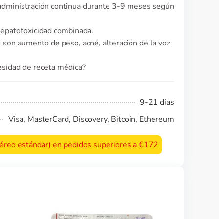
 administración continua durante 3-9 meses según
hepatotoxicidad combinada.
son aumento de peso, acné, alteración de la voz
esidad de receta médica?
9-21 días
Visa, MasterCard, Discovery, Bitcoin, Ethereum
 aéreo estándar) en pedidos superiores a €172