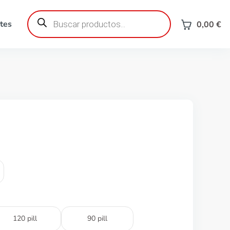
Búsqueda
de
tes
0,00
€
productos
120 pill
90 pill