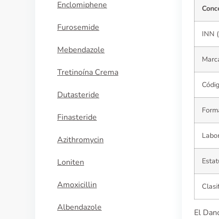
Enclomiphene
Conc
Furosemide
INN 
Mebendazole
Marc
Tretinoína Crema
Códi
Dutasteride
Form
Finasteride
Labor
Azithromycin
Estat
Loniten
Amoxicillin
Clasi
Albendazole
El Dan