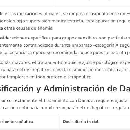
de estas indicaciones oficiales, se emplea ocasionalmente en 
ionales bajo supervisión médica estricta. Esta aplicación requ
ta otras causas de anemia.
nsideraciones específicas para grupos sensibles son particular
antemente contraindicada durante embarazo -categoría X según F
e la lactancia tampoco se recomienda su uso pues se excreta p
onas mayores, el tratamiento requiere ajuste posológico espec
ca y parámetros hepáticos dada la disminución metabólica asoci
contemplarse en todo protocolo terapéutico.
ificación y Administración de D
nar correctamente el tratamiento con Danazol requiere ajustar 
stración continuada monitorizan parámetros hepáticos regular
ación terapéutica
Dosis diaria inicial