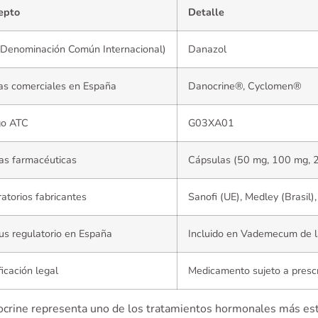
epto
Detalle
(Denominación Común Internacional)
Danazol
as comerciales en España
Danocrine®, Cyclomen®
go ATC
G03XA01
as farmacéuticas
Cápsulas (50 mg, 100 mg, 
atorios fabricantes
Sanofi (UE), Medley (Brasil)
us regulatorio en España
Incluido en Vademecum de 
ficación legal
Medicamento sujeto a prescr
ocrine representa uno de los tratamientos hormonales más est