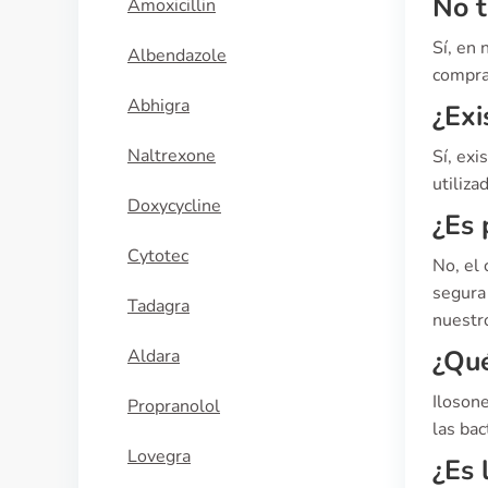
No t
Amoxicillin
Sí, en
Albendazole
compra 
Abhigra
¿Exi
Naltrexone
Sí, ex
utiliza
Doxycycline
¿Es 
Cytotec
No, el
segura 
Tadagra
nuestro
¿Qué
Aldara
Ilosone
Propranolol
las bac
Lovegra
¿Es 