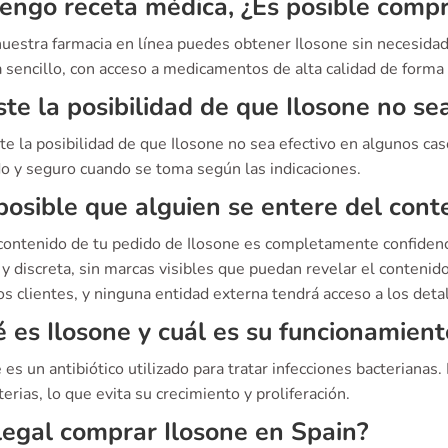
engo receta médica, ¿Es posible compr
 nuestra farmacia en línea puedes obtener Ilosone sin necesid
sencillo, con acceso a medicamentos de alta calidad de forma r
ste la posibilidad de que Ilosone no se
iste la posibilidad de que Ilosone no sea efectivo en algunos
do y seguro cuando se toma según las indicaciones.
posible que alguien se entere del cont
 contenido de tu pedido de Ilosone es completamente confiden
y discreta, sin marcas visibles que puedan revelar el contenid
s clientes, y ninguna entidad externa tendrá acceso a los deta
 es Ilosone y cuál es su funcionamient
 es un antibiótico utilizado para tratar infecciones bacterianas
terias, lo que evita su crecimiento y proliferación.
legal comprar Ilosone en Spain?