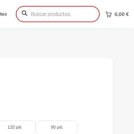
Búsqueda
de
tes
0,00
€
productos
120 pill
90 pill