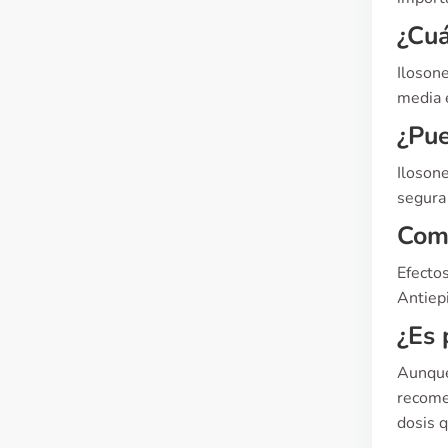
¿Cuá
Iloson
media 
¿Pue
Ilosone
segura
Comp
Efectos
Antiepi
¿Es 
Aunque
recome
dosis q