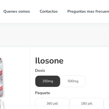
Quenes somos
Contactos
Preguntas mas frecuen
Ilosone
Dosis
250mg
500mg
Paquete
360 pill
180 pill