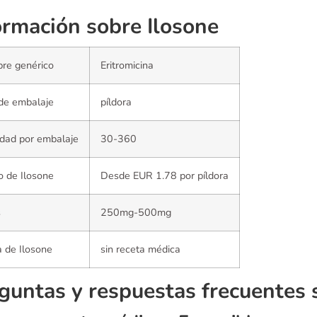
ormación sobre Ilosone
re genérico
Eritromicina
de embalaje
píldora
dad por embalaje
30-360
o de Ilosone
Desde EUR 1.78 por píldora
s
250mg-500mg
 de Ilosone
sin receta médica
guntas y respuestas frecuentes 