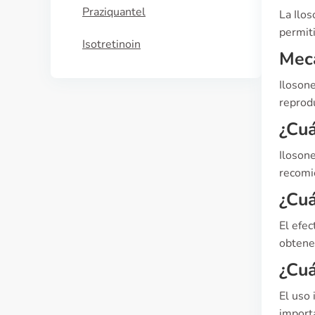
Praziquantel
La Ilos
permiti
Isotretinoin
Meca
Ilosone
reprodu
¿Cuá
Ilosone
recomi
¿Cuá
El efe
obtene
¿Cuá
El uso
import