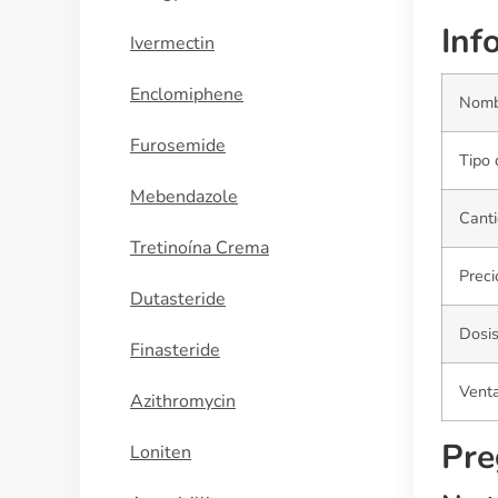
Inf
Ivermectin
Enclomiphene
Nomb
Furosemide
Tipo 
Mebendazole
Canti
Tretinoína Crema
Preci
Dutasteride
Dosi
Finasteride
Venta
Azithromycin
Pre
Loniten