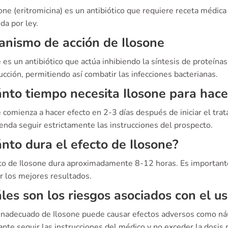
one (eritromicina) es un antibiótico que requiere receta médica
da por ley.
nismo de acción de Ilosone
 es un antibiótico que actúa inhibiendo la síntesis de proteínas
cción, permitiendo así combatir las infecciones bacterianas.
nto tiempo necesita Ilosone para hace
 comienza a hacer efecto en 2-3 días después de iniciar el tra
enda seguir estrictamente las instrucciones del prospecto.
nto dura el efecto de Ilosone?
cto de Ilosone dura aproximadamente 8-12 horas. Es importante
r los mejores resultados.
les son los riesgos asociados con el u
 inadecuado de Ilosone puede causar efectos adversos como náus
ante seguir las instrucciones del médico y no exceder la dosi