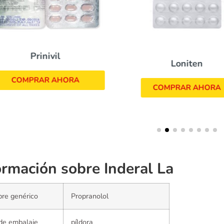
Prinivil
Loniten
COMPRAR AHORA
COMPRAR AHORA
ormación sobre Inderal La
re genérico
Propranolol
de embalaje
píldora