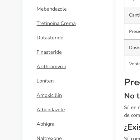
Mebendazole
Canti
Tretinoína Crema
Preci
Dutasteride
Dosi
Finasteride
Venta
Azithromycin
Pre
Loniten
No t
Amoxicillin
Sí, en
Albendazole
de comp
Abhigra
¿Exi
Naltrexone
Sí, co