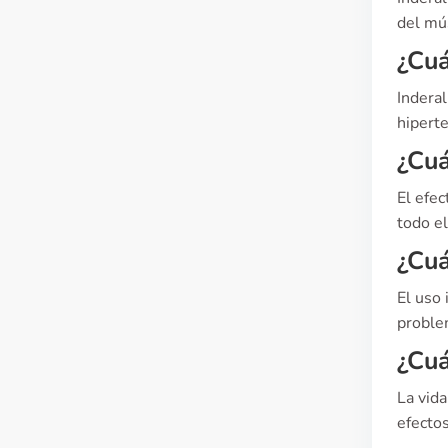
del mús
¿Cuá
Indera
hipert
¿Cuá
El efe
todo el
¿Cuá
El uso
problem
¿Cuá
La vid
efecto