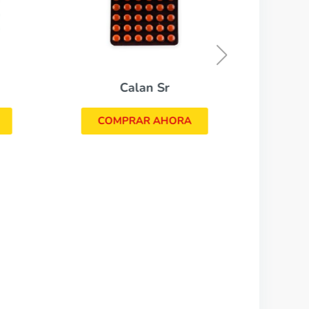
CO
Calan Sr
COMPRAR AHORA