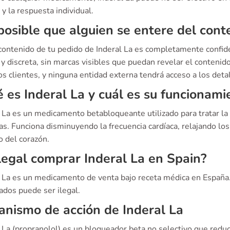
y la respuesta individual.
posible que alguien se entere del cont
 contenido de tu pedido de Inderal La es completamente confid
y discreta, sin marcas visibles que puedan revelar el contenid
s clientes, y ninguna entidad externa tendrá acceso a los detal
 es Inderal La y cuál es su funcionami
 La es un medicamento betabloqueante utilizado para tratar la 
cas. Funciona disminuyendo la frecuencia cardíaca, relajando l
o del corazón.
legal comprar Inderal La en Spain?
l La es un medicamento de venta bajo receta médica en España.
ados puede ser ilegal.
nismo de acción de Inderal La
 La (propranolol) es un bloqueador beta no selectivo que reduce