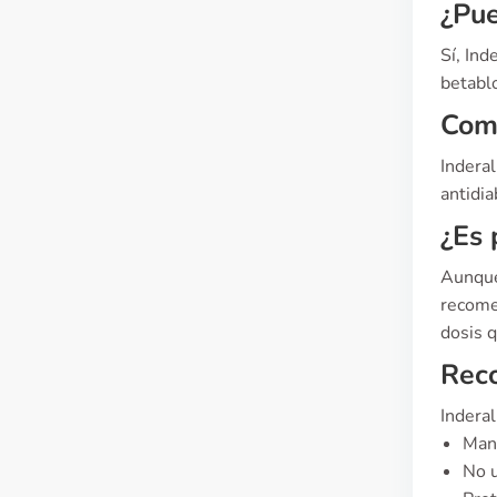
¿Pue
Sí, Ind
betabl
Comp
Inderal
antidia
¿Es 
Aunque
recome
dosis q
Reco
Indera
Mant
No u