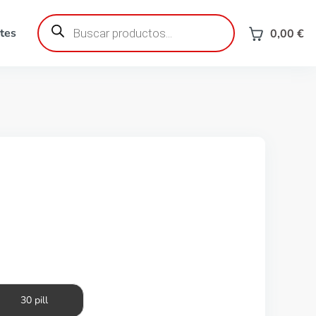
Búsqueda
de
tes
0,00
€
productos
30 pill