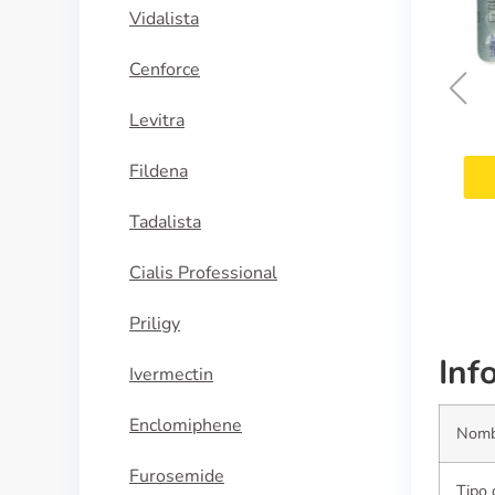
Vidalista
Cenforce
Levitra
Hytrin
Fildena
COMPRAR AHORA
Tadalista
Cialis Professional
Priligy
Inf
Ivermectin
Enclomiphene
Nomb
Furosemide
Tipo 