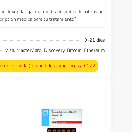
ncluyen fatiga, mareo, bradicardia e hipotensión.
scripción médica para tu tratamiento?
9-21 días
Visa, MasterCard, Discovery, Bitcoin, Ethereum
 aéreo estándar) en pedidos superiores a €172