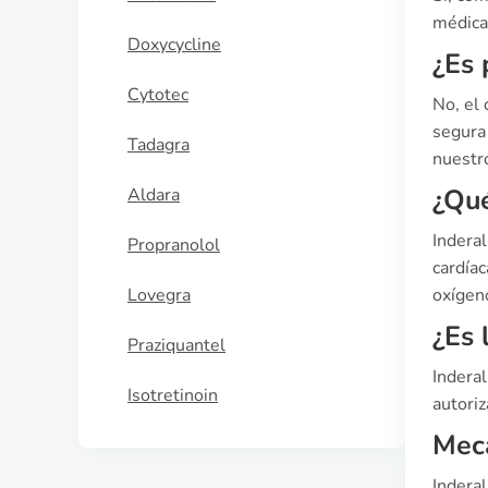
médica 
Doxycycline
¿Es 
Cytotec
No, el
segura 
Tadagra
nuestro
¿Qué
Aldara
Inderal
Propranolol
cardía
Lovegra
oxígen
¿Es 
Praziquantel
Indera
Isotretinoin
autoriz
Meca
Inderal