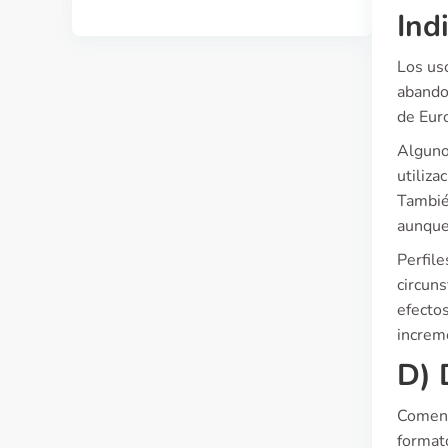
Ind
Los us
abando
de Eur
Algunos
utiliz
Tambié
aunque 
Perfil
circun
efectos
increm
D) 
Comenz
formato