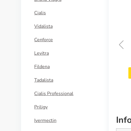
Cialis
Vidalista
Cenforce
Levitra
Remeron
Fildena
COMPRAR AHORA
Tadalista
Cialis Professional
Priligy
Inf
Ivermectin