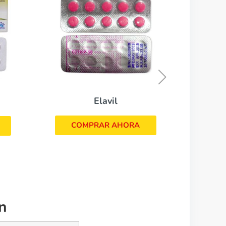
Lexapro
COMPRAR AHORA
vil
 AHORA
n