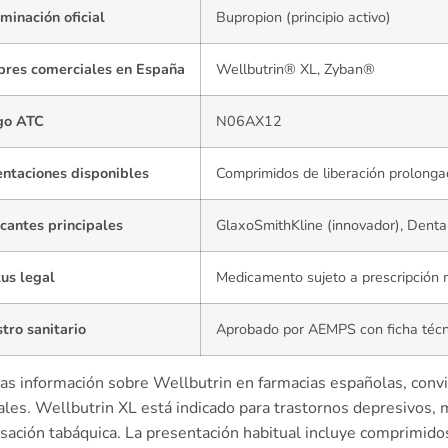
inación oficial
Bupropion (principio activo)
res comerciales en España
Wellbutrin® XL, Zyban®
go ATC
N06AX12
entaciones disponibles
Comprimidos de liberación prolon
cantes principales
GlaxoSmithKline (innovador), Denta
us legal
Medicamento sujeto a prescripción 
tro sanitario
Aprobado por AEMPS con ficha técn
cas información sobre Wellbutrin en farmacias españolas, conv
pales. Wellbutrin XL está indicado para trastornos depresivos,
sación tabáquica. La presentación habitual incluye comprimidos