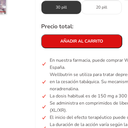
30 pill
20 pill
Precio total:
AÑADIR AL CARRITO
En nuestra farmacia, puede comprar We
España.
Wellbutrin se utiliza para tratar depr
en la cesación tabáquica. Su mecanism
noradrenalina.
La dosis habitual es de 150 mg a 300 m
Se administra en comprimidos de liber
(XL/XR).
El inicio del efecto terapéutico pued
La duración de la acción varía según l