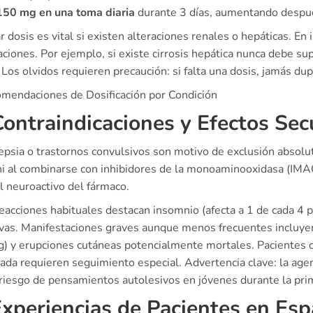
150 mg en una toma diaria
durante 3 días, aumentando despué
 dosis es vital si existen alteraciones renales o hepáticas. En
aciones. Por ejemplo, si existe cirrosis hepática nunca debe s
Los olvidos requieren precaución: si falta una dosis, jamás dup
mendaciones de Dosificación por Condición
Contraindicaciones y Efectos Se
epsia o trastornos convulsivos son motivo de exclusión absolu
 ni al combinarse con inhibidores de la monoaminooxidasa (IMAO
il neuroactivo del fármaco.
reacciones habituales destacan insomnio (afecta a 1 de cada 4 
ivas. Manifestaciones graves aunque menos frecuentes incluyen
) y erupciones cutáneas potencialmente mortales. Pacientes c
lada requieren seguimiento especial. Advertencia clave: la ag
riesgo de pensamientos autolesivos en jóvenes durante la prim
Experiencias de Pacientes en Es