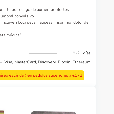
umirlo por riesgo de aumentar efectos
 umbral convulsivo.
incluyen boca seca, náuseas, insomnio, dolor de
ceta médica?
9-21 días
Visa, MasterCard, Discovery, Bitcoin, Ethereum
 aéreo estándar) en pedidos superiores a €172