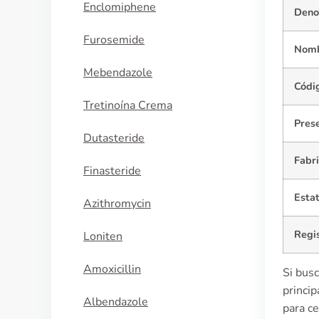
Enclomiphene
Denom
Furosemide
Nomb
Mebendazole
Códi
Tretinoína Crema
Pres
Dutasteride
Fabri
Finasteride
Estat
Azithromycin
Regis
Loniten
Amoxicillin
Si bus
princi
Albendazole
para ce