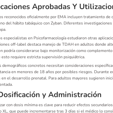
icaciones Aprobadas Y Utilizacio
os reconocidos oficialmente por EMA incluyen tratamiento de
no del hábito tabáquico con Zyban. Diferentes investigaciones 
opa.
 especialistas en Psicofarmacología estudiaron otras aplicacio
aciones off-label destaca manejo de TDAH en adultos donde alte
n podría considerarse bajo monitorización como complemento pa
esto requiere estricta supervisión psiquiátrica.
es demográficos concretos necesitan consideraciones específic
stancia en menores de 18 años por posibles riesgos. Durante e
 en el desarrollo prenatal. Para adultos mayores sugieren inic
entada.
Dosificación y Administración
ar con dosis mínima es clave para reducir efectos secundarios.
 XL, que puede incrementarse tras 3 días si el médico lo cons