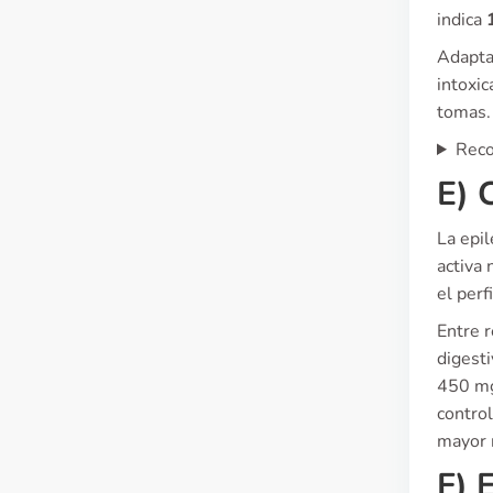
indica
Adaptar
intoxic
tomas. 
Reco
E) 
La epil
activa
el perf
Entre 
digest
450 mg
contro
mayor 
F) 