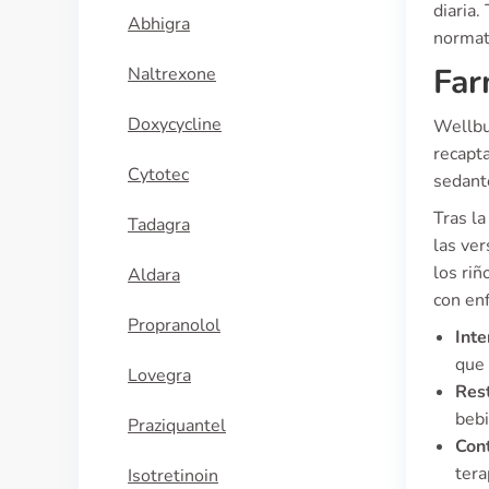
diaria.
Abhigra
normat
Far
Naltrexone
Doxycycline
Wellbu
recapt
Cytotec
sedant
Tras l
Tadagra
las ve
los ri
Aldara
con en
Propranolol
Int
que 
Lovegra
Rest
bebi
Praziquantel
Cont
tera
Isotretinoin