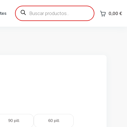
Búsqueda
de
tes
0,00
€
productos
90 pill
60 pill