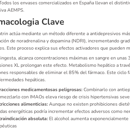
 Todos los envases comercializados en España llevan el distint
iva AEMPS.
macologia Clave
trin actúa mediante un método diferente a antidepresivos más
ación de noradrenalina y dopamina (NDRI), incrementando gra
es. Este proceso explica sus efectos activadores que pueden me
a ingesta, alcanza concentraciones máximas en sangre en unas 
rsiones XL prolongan este efecto. Metabolismo hepático a trav
ñones responsables de eliminar el 85% del fármaco. Este ciclo 
fermedades hepáticas.
eracciones medicamentosas peligrosas:
Combinarlo con antiepi
mezclarlo con IMAOs eleva riesgo de crisis hipertensivas seve
ricciones alimenticias:
Aunque no existen prohibiciones dietét
das energéticas podría incrementar efectos adversos como ne
raindicación absoluta:
El alcohol aumenta exponencialmente la
péuticas