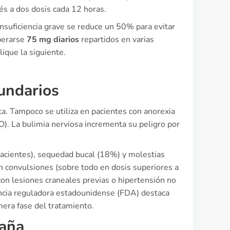
s a dos dosis cada 12 horas.
 insuficiencia grave se reduce un 50% para evitar
uperarse
75 mg diarios
repartidos en varias
lique la siguiente.
cundarios
ta. Tampoco se utiliza en pacientes con anorexia
). La bulimia nerviosa incrementa su peligro por
pacientes), sequedad bucal (18%) y molestias
 convulsiones (sobre todo en dosis superiores a
on lesiones craneales previas o hipertensión no
encia reguladora estadounidense (FDA) destaca
era fase del tratamiento.
paña